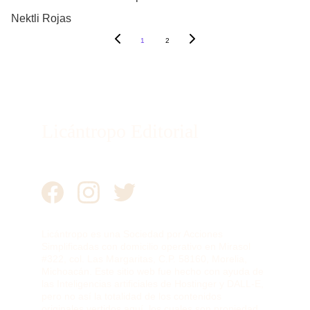
Nektli Rojas
1
2
Licántropo Editorial
Licántropo es una Sociedad por Acciones 
Simplificadas con domicilio operativo en Mirasol 
#322, col. Las Margaritas, C.P. 58160, Morelia, 
Michoacán. Este sitio web fue hecho con ayuda de 
las Inteligencias artificiales de Hostinger y DALL-E, 
pero no así la totalidad de los contenidos 
originales vertidos aquí, los cuales son propiedad 