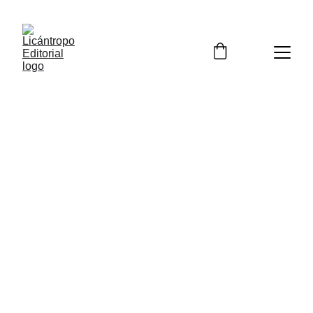
LICÁNTROPO 
EDITORIAL
Literatura y servicios editoriales de calidad
Hábitats